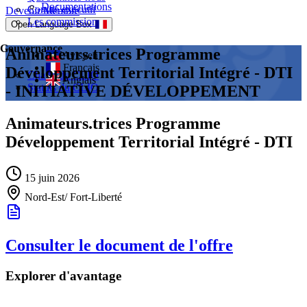
Documentations
Comité exécutif
Devenir Membre
Les commissions
Open Language Box
Gouvernance
Animateurs.trices Programme
Ayisyen
Français
Développement Territorial Intégré - DTI
Charte du CLIO
Anglais
Statuts du CLIO
- INITIATIVE DÉVELOPPEMENT
Animateurs.trices Programme
Développement Territorial Intégré - DTI
15 juin 2026
Nord-Est/ Fort-Liberté
Consulter le document de l'offre
Explorer d'avantage