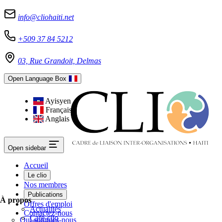
info@cliohaiti.net
+509 37 84 5212
03, Rue Grandoit, Delmas
Open Language Box
Ayisyen
Français
Anglais
Open sidebar
Accueil
Le clio
Nos membres
Publications
À propos
Offres d'emploi
Actualités
Contactez-nous
Café-clio
Qui sommes-nous