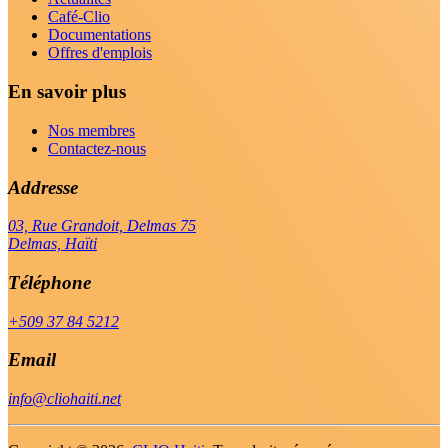
Café-Clio
Documentations
Offres d'emplois
En savoir plus
Nos membres
Contactez-nous
Addresse
03, Rue Grandoit, Delmas 75
Delmas, Haïti
Téléphone
+509 37 84 5212
Email
info@cliohaiti.net