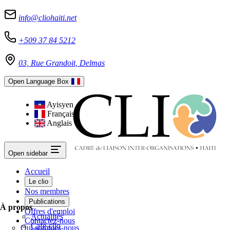
info@cliohaiti.net
+509 37 84 5212
03, Rue Grandoit, Delmas
Open Language Box
Ayisyen
Français
Anglais
Open sidebar
Accueil
Le clio
Nos membres
Publications
À propos
Offres d'emploi
Actualités
Contactez-nous
Café-clio
Qui sommes-nous