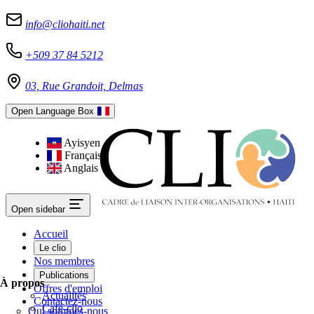
info@cliohaiti.net
+509 37 84 5212
03, Rue Grandoit, Delmas
Open Language Box
Ayisyen
Français
Anglais
Open sidebar
Accueil
Le clio
Nos membres
Publications
À propos
Offres d'emploi
Actualités
Contactez-nous
Café-clio
Qui sommes-nous