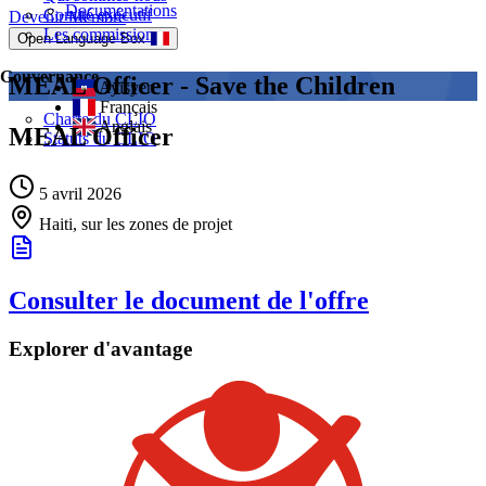
Documentations
Comité exécutif
Devenir Membre
Les commissions
Open Language Box
Gouvernance
MEAL Officer - Save the Children
Ayisyen
Français
Charte du CLIO
Anglais
MEAL Officer
Statuts du CLIO
5 avril 2026
Haiti, sur les zones de projet
Consulter le document de l'offre
Explorer d'avantage