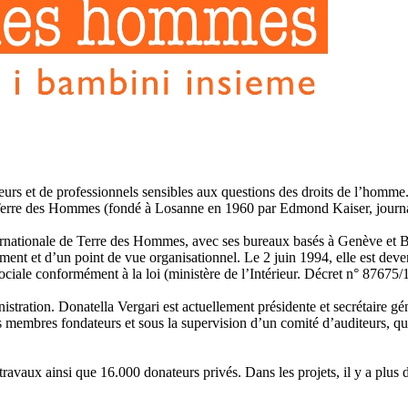
rs et de professionnels sensibles aux questions des droits de l’homme. P
 Terre des Hommes (fondé à Losanne en 1960 par Edmond Kaiser, journali
ernationale de Terre des Hommes, avec ses bureaux basés à Genève et Brux
ement et d’un point de vue organisationnel. Le 2 juin 1994, elle est deve
 sociale conformément à la loi (ministère de l’Intérieur. Décret n° 876
ration. Donatella Vergari est actuellement présidente et secrétaire gén
 membres fondateurs et sous la supervision d’un comité d’auditeurs, qu
travaux ainsi que 16.000 donateurs privés. Dans les projets, il y a plu