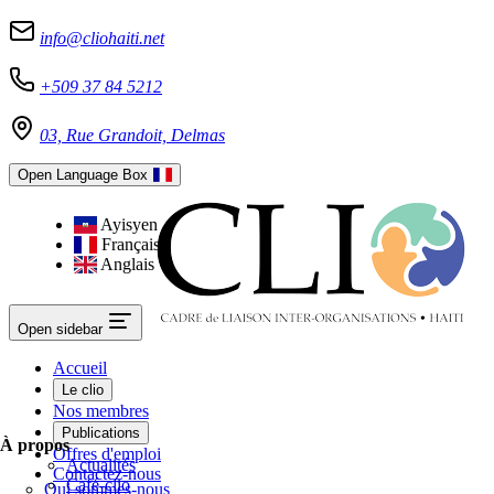
info@cliohaiti.net
+509 37 84 5212
03, Rue Grandoit, Delmas
Open Language Box
Ayisyen
Français
Anglais
Open sidebar
Accueil
Le clio
Nos membres
Publications
À propos
Offres d'emploi
Actualités
Contactez-nous
Café-clio
Qui sommes-nous