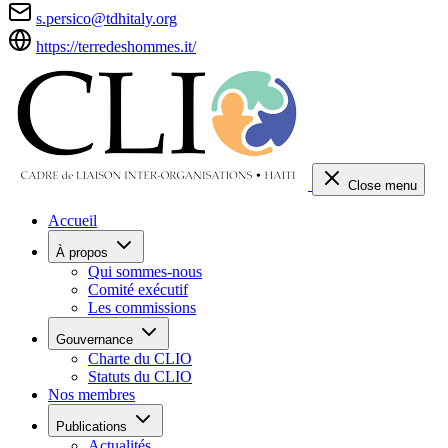
s.persico@tdhitaly.org
https://terredeshommes.it/
Close menu
Accueil
À propos
Qui sommes-nous
Comité exécutif
Les commissions
Gouvernance
Charte du CLIO
Statuts du CLIO
Nos membres
Publications
Actualités