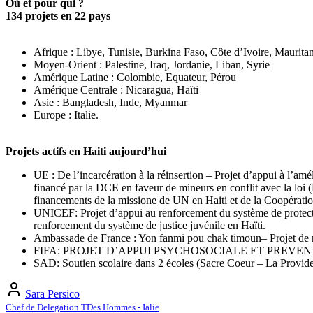
Où et pour qui ?
134 projets en 22 pays
Afrique : Libye, Tunisie, Burkina Faso, Côte d’Ivoire, Mauri
Moyen-Orient : Palestine, Iraq, Jordanie, Liban, Syrie
Amérique Latine : Colombie, Equateur, Pérou
Amérique Centrale : Nicaragua, Haïti
Asie : Bangladesh, Inde, Myanmar
Europe : Italie.
Projets actifs en Haiti aujourd’hui
UE : De l’incarcération à la réinsertion – Projet d’appui à l’am
financé par la DCE en faveur de mineurs en conflit avec la loi 
financements de la missione de UN en Haiti et de la Coopér
UNICEF: Projet d’appui au renforcement du système de protectio
renforcement du système de justice juvénile en Haïti.
Ambassade de France : Yon fanmi pou chak timoun– Projet de ren
FIFA: PROJET D’APPUI PSYCHOSOCIALE ET PREVENT
SAD: Soutien scolaire dans 2 écoles (Sacre Coeur – La Provid
Sara Persico
Chef de Delegation TDes Hommes - Ialie