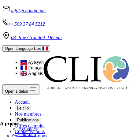
info@cliohaiti.net
+509 37 84 5212
03, Rue Grandoit, Delmas
Open Language Box
Ayisyen
Français
Anglais
Open sidebar
Accueil
Le clio
Nos membres
Publications
À propos
Offres d'emploi
Actualités
Contactez-nous
Café-clio
Qui sommes-nous