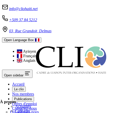
info@cliohaiti.net
+509 37 84 5212
03, Rue Grandoit, Delmas
Open Language Box
Ayisyen
Français
Anglais
Open sidebar
Accueil
Le clio
Nos membres
Publications
À propos
Offres d'emploi
Actualités
Contactez-nous
Café-clio
Qui sommes-nous