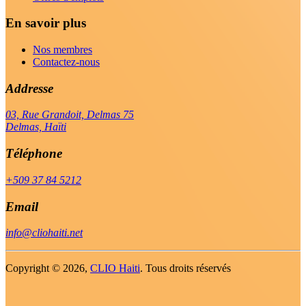
En savoir plus
Nos membres
Contactez-nous
Addresse
03, Rue Grandoit, Delmas 75
Delmas, Haïti
Téléphone
+509 37 84 5212
Email
info@cliohaiti.net
Copyright ©
2026,
CLIO Haiti
. Tous droits réservés