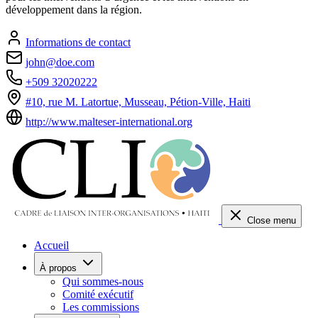
développement dans la région.
Informations de contact
john@doe.com
+509 32020222
#10, rue M. Latortue, Musseau, Pétion-Ville, Haiti
http://www.malteser-international.org
Close menu
Accueil
À propos
Qui sommes-nous
Comité exécutif
Les commissions