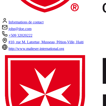
Informations de contact
john@doe.com
+509 32020222
#10, rue M. Latortue, Musseau, Pétion-Ville, Haiti
http://www.malteser-international.org