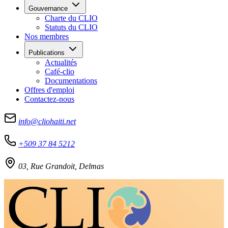
Gouvernance
Charte du CLIO
Statuts du CLIO
Nos membres
Publications
Actualités
Café-clio
Documentations
Offres d'emploi
Contactez-nous
info@cliohaiti.net
+509 37 84 5212
03, Rue Grandoit, Delmas