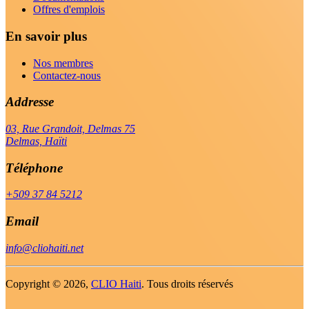
Offres d'emplois
En savoir plus
Nos membres
Contactez-nous
Addresse
03, Rue Grandoit, Delmas 75
Delmas, Haïti
Téléphone
+509 37 84 5212
Email
info@cliohaiti.net
Copyright ©
2026,
CLIO Haiti
. Tous droits réservés