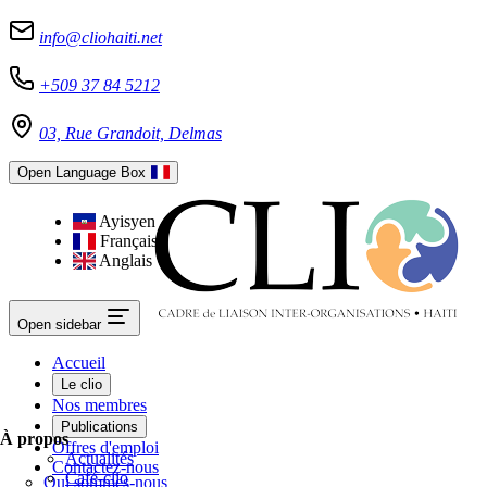
info@cliohaiti.net
+509 37 84 5212
03, Rue Grandoit, Delmas
Open Language Box
Ayisyen
Français
Anglais
Open sidebar
Accueil
Le clio
Nos membres
Publications
À propos
Offres d'emploi
Actualités
Contactez-nous
Café-clio
Qui sommes-nous