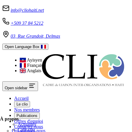
info@cliohaiti.net
+509 37 84 5212
03, Rue Grandoit, Delmas
Open Language Box
Ayisyen
Français
Anglais
Open sidebar
Accueil
Le clio
Nos membres
Publications
À propos
Offres d'emploi
Actualités
Contactez-nous
Café-clio
Qui sommes-nous