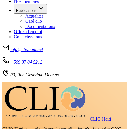
Nos membres
Publications
Actualités
Café-clio
Documentations
Offres d'emploi
Contactez-nous
info@cliohaiti.net
+509 37 84 5212
03, Rue Grandoit, Delmas
CLIO Haiti
CLIO Haïti est la plateforme de coordination réunissant des ONGs