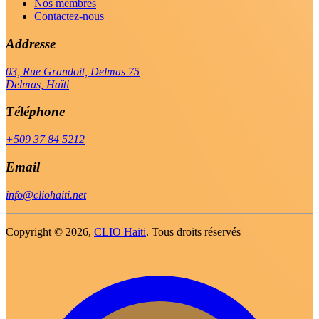
Nos membres
Contactez-nous
Addresse
03, Rue Grandoit, Delmas 75
Delmas, Haïti
Téléphone
+509 37 84 5212
Email
info@cliohaiti.net
Copyright ©
2026,
CLIO Haiti
. Tous droits réservés