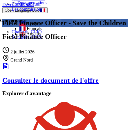
Documentations
Comité exécutif
Devenir Membre
Les commissions
Open Language Box
Gouvernance
Field Finance Officer - Save the Children
Ayisyen
Français
Charte du CLIO
Anglais
Field Finance Officer
Statuts du CLIO
2 juillet 2026
Grand Nord
Consulter le document de l'offre
Explorer d'avantage